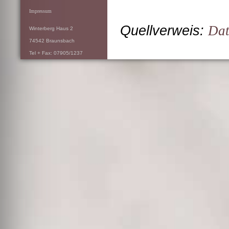
Impressum
Quellverweis:
Dat
Winterberg Haus 2
74542 Braunsbach
Tel + Fax: 07905/1237
info[at]moebelobjekte.de