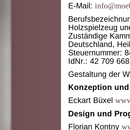
E-Mail:
info@moeb
Berufsbezeichnun
Holzspielzeug un
Zuständige Kamm
Deutschland, Heil
Steuernummer: 8
IdNr.: 42 709 66
Gestaltung der W
Konzeption und 
Eckart Büxel
www.
Design und Pr
Florian Kontny
ww