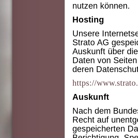
nutzen können.
Hosting
Unsere Internetse
Strato AG gespei
Auskunft über d
Daten von Seiten 
deren Datenschut
https://www.strato
Auskunft
Nach dem Bundes
Recht auf unentge
gespeicherten Da
Berichtigung, Sp