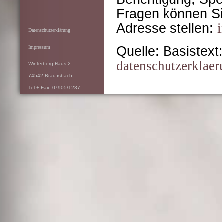
Fragen können Sie
Adresse stellen:
Datenschutzerklärung
Quelle: Basistext
Impressum
datenschutzerklaer
Winterberg Haus 2
74542 Braunsbach
Tel + Fax: 07905/1237
info[at]moebelobjekte.de